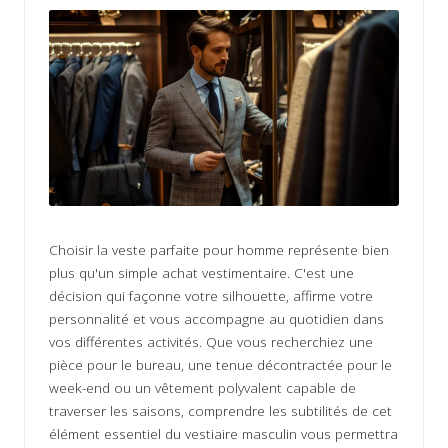
ir
s
Choisir la veste parfaite pour homme représente bien
plus qu'un simple achat vestimentaire. C'est une
décision qui façonne votre silhouette, affirme votre
personnalité et vous accompagne au quotidien dans
vos différentes activités. Que vous recherchiez une
pièce pour le bureau, une tenue décontractée pour le
week-end ou un vêtement polyvalent capable de
traverser les saisons, comprendre les subtilités de cet
élément essentiel du vestiaire masculin vous permettra