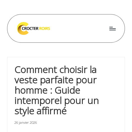
Skip
to
content
C
r
o
Comment choisir la
c
veste parfaite pour
t
homme : Guide
e
intemporel pour un
r
style affirmé
r
o
26 janvier 2026