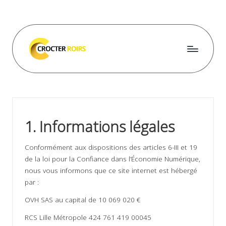
Skip
to
content
C
r
o
c
1. Informations légales
t
Conformément aux dispositions des articles 6-III et 19
e
de la loi pour la Confiance dans l’Économie Numérique,
r
nous vous informons que ce site internet est hébergé
par :
r
OVH SAS au capital de 10 069 020 €
o
RCS Lille Métropole 424 761 419 00045