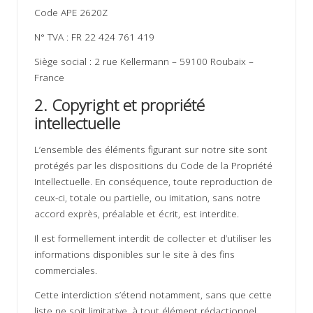
ir
Code APE 2620Z
s
N° TVA : FR 22 424 761 419
Siège social : 2 rue Kellermann – 59100 Roubaix –
France
2. Copyright et propriété
intellectuelle
L’ensemble des éléments figurant sur notre site sont
protégés par les dispositions du Code de la Propriété
Intellectuelle. En conséquence, toute reproduction de
ceux-ci, totale ou partielle, ou imitation, sans notre
accord exprès, préalable et écrit, est interdite.
Il est formellement interdit de collecter et d’utiliser les
informations disponibles sur le site à des fins
commerciales.
Cette interdiction s’étend notamment, sans que cette
liste ne soit limitative, à tout élément rédactionnel