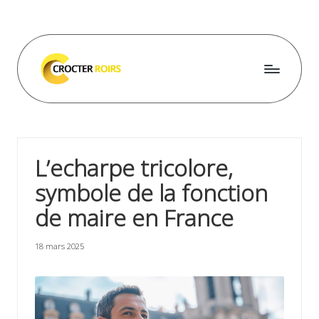
Skip
to
content
C
r
o
L’echarpe tricolore,
c
symbole de la fonction
t
de maire en France
e
r
18 mars 2025
r
o