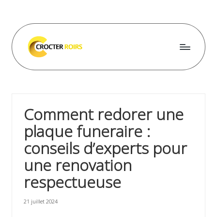
Skip
to
content
C
r
o
Comment redorer une
c
plaque funeraire :
t
conseils d’experts pour
e
une renovation
r
respectueuse
r
o
21 juillet 2024