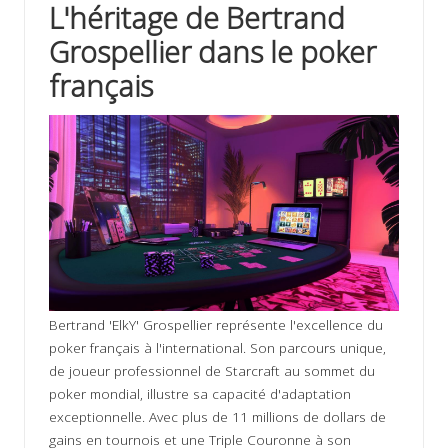
L'héritage de Bertrand
Grospellier dans le poker
français
Bertrand 'ElkY' Grospellier représente l'excellence du
poker français à l'international. Son parcours unique,
de joueur professionnel de Starcraft au sommet du
poker mondial, illustre sa capacité d'adaptation
exceptionnelle. Avec plus de 11 millions de dollars de
gains en tournois et une Triple Couronne à son