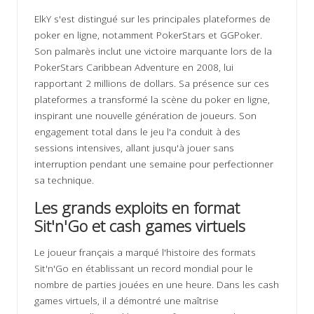
ElkY s'est distingué sur les principales plateformes de
poker en ligne, notamment PokerStars et GGPoker.
Son palmarès inclut une victoire marquante lors de la
PokerStars Caribbean Adventure en 2008, lui
rapportant 2 millions de dollars. Sa présence sur ces
plateformes a transformé la scène du poker en ligne,
inspirant une nouvelle génération de joueurs. Son
engagement total dans le jeu l'a conduit à des
sessions intensives, allant jusqu'à jouer sans
interruption pendant une semaine pour perfectionner
sa technique.
Les grands exploits en format
Sit'n'Go et cash games virtuels
Le joueur français a marqué l'histoire des formats
Sit'n'Go en établissant un record mondial pour le
nombre de parties jouées en une heure. Dans les cash
games virtuels, il a démontré une maîtrise