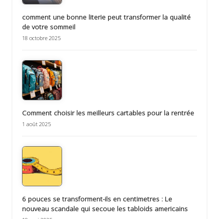
comment une bonne literie peut transformer la qualité
de votre sommeil
18 octobre 2025
Comment choisir les meilleurs cartables pour la rentrée
1 août 2025
6 pouces se transforment-ils en centimetres : Le
nouveau scandale qui secoue les tabloids americains