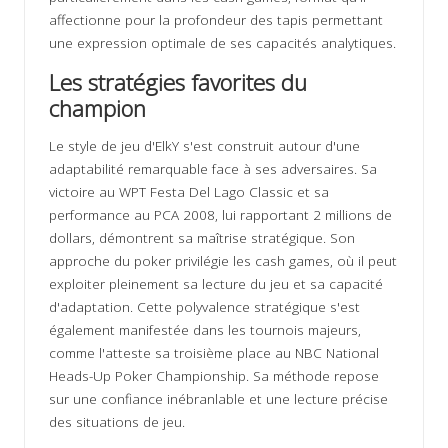
affectionne pour la profondeur des tapis permettant
une expression optimale de ses capacités analytiques.
Les stratégies favorites du
champion
Le style de jeu d'ElkY s'est construit autour d'une
adaptabilité remarquable face à ses adversaires. Sa
victoire au WPT Festa Del Lago Classic et sa
performance au PCA 2008, lui rapportant 2 millions de
dollars, démontrent sa maîtrise stratégique. Son
approche du poker privilégie les cash games, où il peut
exploiter pleinement sa lecture du jeu et sa capacité
d'adaptation. Cette polyvalence stratégique s'est
également manifestée dans les tournois majeurs,
comme l'atteste sa troisième place au NBC National
Heads-Up Poker Championship. Sa méthode repose
sur une confiance inébranlable et une lecture précise
des situations de jeu.