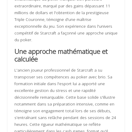
extraordinaire, marqué par des gains dépassant 11
millions de dollars et l'obtention de la prestigieuse
Triple Couronne, témoigne d'une maîtrise
exceptionnelle du jeu. Son expérience dans l'univers
compétitif de Starcraft a façonné une approche unique
du poker.
Une approche mathématique et
calculée
L'ancien joueur professionnel de Starcraft a su
transposer ses compétences au poker avec brio. Sa
formation initiale dans l'esport lui a apporté une
excellente gestion du stress et une rapidité
décisionnelle remarquable. Cette base solide s'illustre
notamment dans sa préparation intensive, comme en
témoigne son engagement total lors de ses débuts,
s'entraînant sans relâche pendant des sessions de 24
heures. Cette rigueur mathématique se reflète
particulièrement dans les cash games, format qu'il