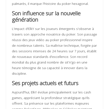
palmarès, il marque l'histoire du poker hexagonal.
Son influence sur la nouvelle
génération
L'impact d'ElkY sur les joueurs émergents s'observe à
travers son approche novatrice du poker. Son passage
réussi des jeux vidéo au poker professionnel inspire
de nombreux talents. Sa maîtrise technique, forgée par
des sessions intenses de 24 heures sur 7 jours, établit
de nouveaux standards d'excellence. Son record
mondial du plus grand nombre de sit'n'go en une
heure témoigne de sa capacité à innover dans la
discipline.
Ses projets actuels et futurs
Aujourd'hui, ElkY évolue principalement sur les cash
games, appréciant la profondeur stratégique qu'ils
offrent. Sa présence sur les plateformes majeures
comme PokerStars, 888poker et GGPoker maintient