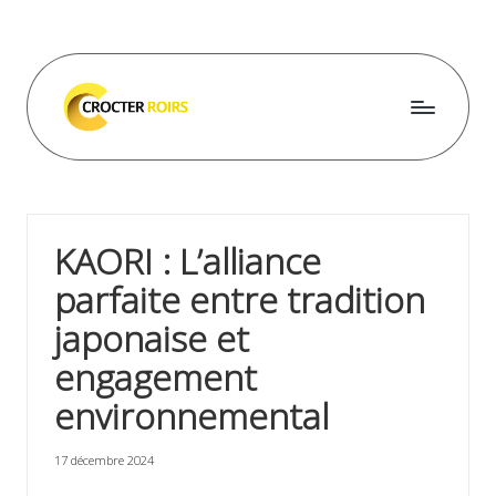
Skip
to
content
C
r
o
KAORI : L’alliance
c
parfaite entre tradition
t
japonaise et
e
engagement
r
environnemental
r
o
17 décembre 2024